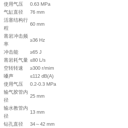
使用气压
0.63 MPa
气缸直径
76 mm
活塞结构行
60 mm
程
凿岩冲击频
≥36 Hz
率
冲击能
≥65 J
凿岩耗气量
≤80 L/s
空转转速
≥300 r/mim
嗓声
≤112 dB(A)
使用气压
0.2-0.3 MPa
输气胶管内
25 mm
径
输水教管内
13 mm
径
钻孔直径
34～42 mm