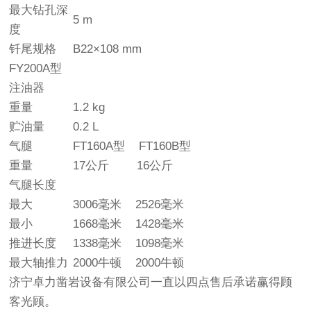
最大钻孔深
5 m
度
钎尾规格
B22×108 mm
FY200A型
注油器
重量
1.2 kg
贮油量
0.2 L
气腿
FT160A型 FT160B型
重量
17公斤 16公斤
气腿长度
最大
3006毫米 2526毫米
最小
1668毫米 1428毫米
推进长度
1338毫米 1098毫米
最大轴推力
2000牛顿 2000牛顿
济宁卓力凿岩设备有限公司一直以四点售后承诺赢得顾
客光顾。