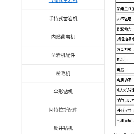
气腿式凿岩机
手持式凿岩机
内燃凿岩机
凿岩机配件
凿毛机
伞形钻机
阿特拉斯配件
反井钻机