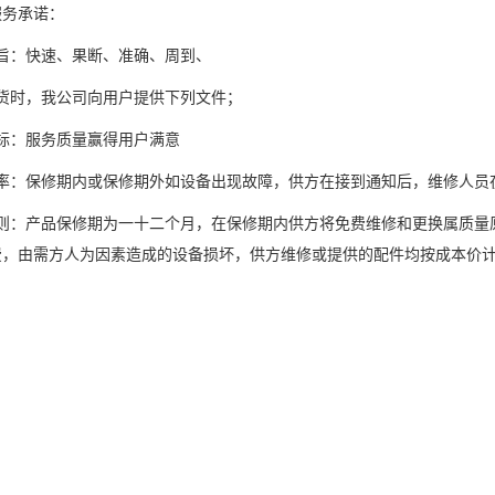
服务承诺：
旨：快速、果断、准确、周到、
货时，我公司向用户提供下列文件；
标：服务质量赢得用户满意
率：保修期内或保修期外如设备出现故障，供方在接到通知后，维修人员
原则：产品保修期为一十二个月，在保修期内供方将免费维修和更换属质量
费，由需方人为因素造成的设备损坏，供方维修或提供的配件均按成本价