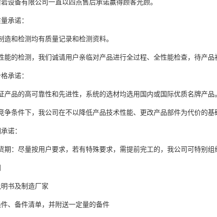
凿岩设备有限公司一直以四点售后承诺赢得顾客光顾。
质量承诺：
制造和检测均有质量记录和检测资料。
品性能的检测，我们诚请用户亲临对产品进行全过程、全性能检查，待产品
价格承诺：
保证产品的高可靠性和先进性，系统的选材均选用国内或国际优质名牌产品
等竞争条件下，我公司在不以降低产品技术性能、更改产品部件为代价的基
期承诺：
交货期：尽量按用户要求，若有特殊要求，需提前完工的，我公司可特别组
图
说明书及制造厂家
损件、备件清单，并附送一定量的备件