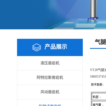
气腿
产品展示
液压凿岩机
YT28气
186053745
阿特拉斯凿岩机
风动凿岩机