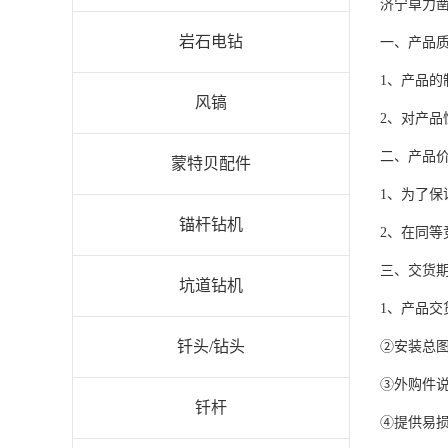
济宁卓力
岩石电钻
一、产品
1、产品的
风镐
2、对产
二、产品
蒙特贝配件
1、为了
锚杆钻机
2、在同
三、交货
坑道钻机
1、产品
钎头/钻头
②安装总
③外购件
钎杆
④提供易