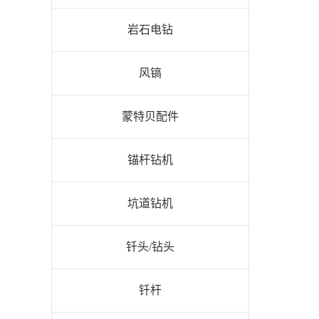
岩石电钻
风镐
蒙特贝配件
锚杆钻机
坑道钻机
钎头/钻头
钎杆