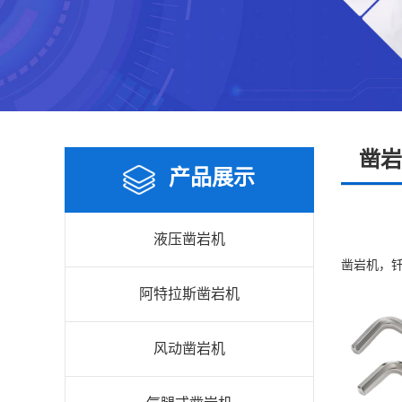
凿岩
产品展示
液压凿岩机
凿岩机，
阿特拉斯凿岩机
风动凿岩机